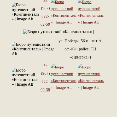
+7
(967)
822-
02-59
ул. Победы, 56 к1 лит А,
оф 404 (район ТЦ
«Ярмарка»)
+7
(967)
822-
00-39