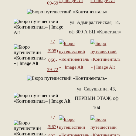
69-69
ул. Адмиралтейская, 14,
оф 309 А БЦ «Кристалл»
+7
(905)
060-
39-72
ул. Савушкина, 43,
ПЕРВЫЙ ЭТАЖ, оф
104
+7
(967)