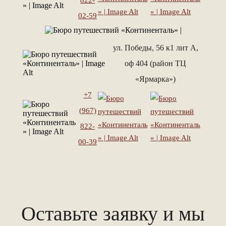
822-
02-59
ул. Победы, 56 к1 лит А,
оф 404 (район ТЦ
«Ярмарка»)
+7
(967)
822-
00-39
Оставьте заявку и мы