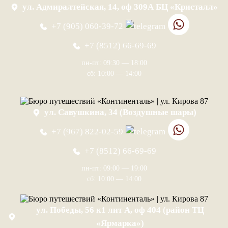
ул. Адмиралтейская, 14, оф 309А БЦ «Кристалл»
+7 (905) 060-39-72
+7 (8512) 66-69-69
пн-пт: 09:30 — 18:00
сб: 10:00 — 14:00
ул. Савушкина, 34 (Воздушные шары)
+7 (967) 822-02-59
+7 (8512) 66-69-69
пн-пт: 09:00 — 19:00
сб: 10:00 — 14:00
ул. Победы, 56 к1 лит А, оф 404 (район ТЦ
«Ярмарка»)