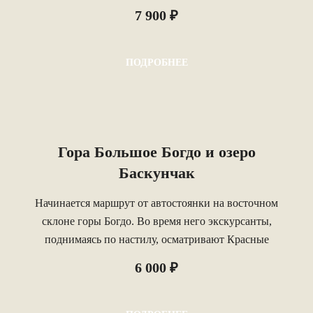
7 900 ₽
ПОДРОБНЕЕ
Гора Большое Богдо и озеро
Баскунчак
Начинается маршрут от автостоянки на восточном
склоне горы Богдо. Во время него экскурсанты,
поднимаясь по настилу, осматривают Красные
осыпи с разноцветными прожилками (серые,
6 000 ₽
голубоватые, желтые, розовато-красные глины),
получают общие сведения о Богдо, о породах,
слагающих гору, о ее палеонтологической