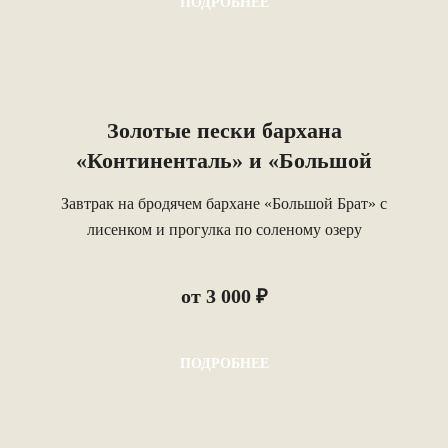
ПОДРОБНЕЕ
ценности, знакомятся с информацией
об эрозионных формах рельефа в заповеднике.
Двигаясь по тропе с указателями, осматривают
встречающиеся породы, выветривания.
Золотые пески бархана
«Континенталь» и «Большой
Брат»: пикник в сердце пустыни
Завтрак на бродячем бархане «Большой Брат» с
лисенком и прогулка по соленому озеру
от 3 000 ₽
ПОДРОБНЕЕ