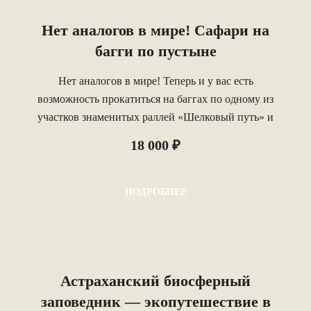
Нет аналогов в мире! Сафари на
багги по пустыне
Нет аналогов в мире! Теперь и у вас есть
возможность прокатиться на баггах по одному из
участков знаменитых раллей «Шелковый путь» и
«Золото Кагана» и почувствовать себя
18 000 ₽
автогонщиком, который покоряет легендарные
астраханские барханы, в том числе и на бархан
«Большой Брат».
ПОДРОБНЕЕ
Астраханский биосферный
заповедник — экопутешествие в