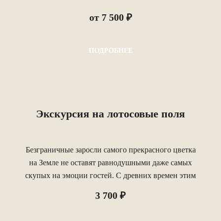
от 7 500 ₽
ПОДРОБНЕЕ
Экскурсия на лотосовые поля
Безграничные заросли самого прекрасного цветка
на Земле не оставят равнодушными даже самых
скупых на эмоции гостей. С древних времен этим
цветком любуются и восхищаются, ему
3 700 ₽
поклоняются как божественному символу.