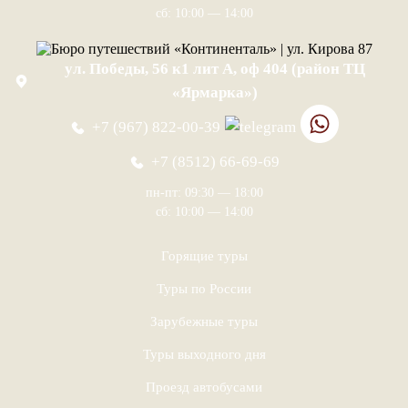
сб: 10:00 — 14:00
ул. Победы, 56 к1 лит А, оф 404 (район ТЦ
«Ярмарка»)
+7 (967) 822-00-39
+7 (8512) 66-69-69
пн-пт: 09:30 — 18:00
сб: 10:00 — 14:00
Горящие туры
Туры по России
Зарубежные туры
Туры выходного дня
Проезд автобусами