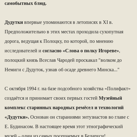
самобытных блюд.
Дудутки
впервые упоминаются в летописях в XI в.
Предположительно в этих местах проходила сухопутная
дорога, ведущая к Полоцку, по которой, по мнению
исследователей и
согласно «Слова о полку Игореве»
,
полоцкий князь Всеслав Чародей проскакал "волком до
Немиги с Дудуток, узнав об осаде древнего Минска..."
С октября 1994 г. на базе подсобного хозяйства «Полифакт»
создаётся и принимает своих первых гостей
Музейный
комплекс старинных народных ремёсел и технологий
«Дудутки».
Основан он стараниями энтузиастов во главе с
Е. Будинасом. В настоящее время этот этнографический
музей – один из самых посещаемых в Беларуси!