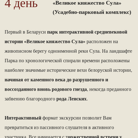
4 день
«Великое княжество Сула»
(Усадебно-парковый комплекс)
Первый в Беларуси
парк интерактивной средневековой
истории «Великое княжество Сула»
расположен на
живописном берегу одноименной реки Сула. На ландшафте
Парка по хронологической спирали времени расположены
наиболее значимые исторические вехи белоруской истории,
начиная от каменного века до разрушенного и
воссозданного вновь родового гнезда
, некогда преданного
забвению благородного
рода Ленских
.
Интерактивный
формат экскурсии позволит Вам
превратиться из пассивного слушателя в активного
участника. Все начинается с т
оржественной встречи у