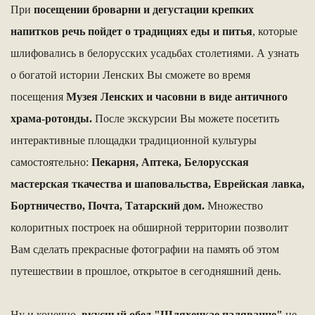
При
посещении броварни и дегустации крепких
напитков речь пойдет о традициях еды и питья
, которые
шлифовались в белорусских усадьбах столетиями. А узнать
о богатой истории Ленских Вы сможете во время
посещения
Музея Ленских
и часовни в виде античного
храма-ротонды.
После экскурсии Вы можете посетить
интерактивные площадки традиционной культуры
самостоятельно:
Пекарня, Аптека, Белорусская
мастерская ткачества и шаповальства, Еврейская лавка,
Бортничество, Почта, Татарский дом.
Множество
колоритных построек на обширной территории позволит
Вам сделать прекрасные фотографии на память об этом
путешествии в прошлое, открытое в сегодняшний день.
Ну и конечно,
вкусный обед "Шляхецкае паляванне"
не