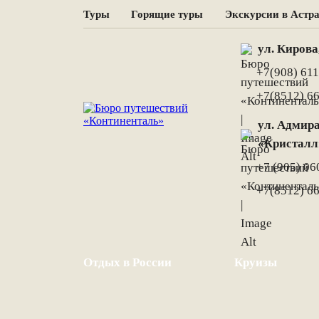
Туры
Горящие туры
Экскурсии в Астр
ул. Кирова
+7(908) 611
+7(8512) 6
ул. Адмира
«Кристалл
+7 (905) 06
+7(8512) 6
Отдых в России
Круизы