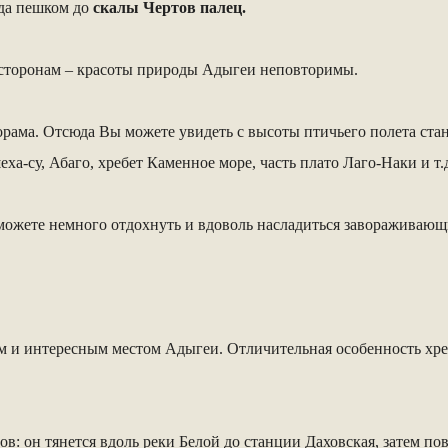
уда пешком до
скалы Чертов палец.
о сторонам – красоты природы Адыгеи неповторимы.
орама. Отсюда Вы можете увидеть с высоты птичьего полета ста
-су, Абаго, хребет Каменное море, часть плато Лаго-Наки и т.
 сможете немного отдохнуть и вдоволь насладиться завораживаю
 и интересным местом Адыгеи. Отличительная особенность хребт
: он тянется вдоль реки Белой до станции Даховская, затем пов