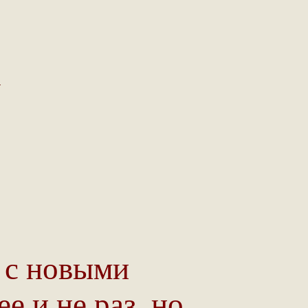
…
 с новыми
е и не раз, но