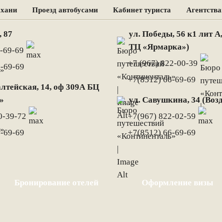
ахани
Проезд автобусами
Кабинет туриста
Агентств
, 87
ул. Победы, 56 к1 лит А
ТЦ «Ярмарка»)
-69-69
+7 (967) 822-00-39
6-69-69
+7(8512) 66-69-69
лтейская, 14, оф 309А БЦ
»
ул. Савушкина, 34 (Во
0-39-72
+7(967) 822-02-59
6-69-69
+7(8512) 66-69-69
Бронирование отелей
Оформление визы