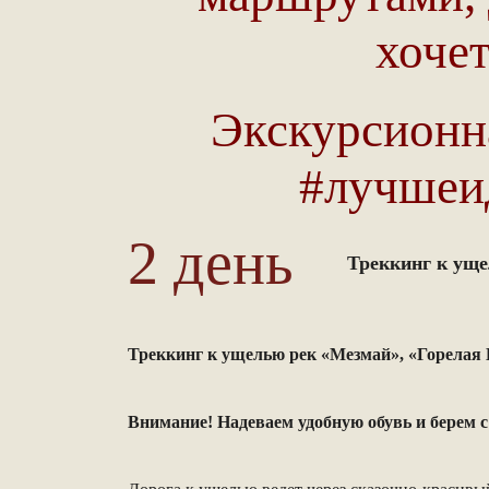
хоче
Экскурсионн
#лучшеид
2 день
Треккинг к уще
Треккинг к ущелью рек «Мезмай», «Горелая
Внимание! Надеваем удобную обувь и берем с 