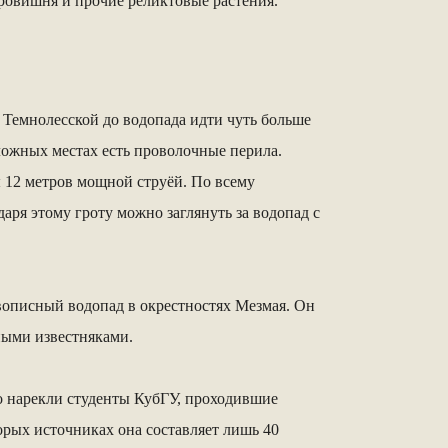
авровишня и прочие реликтовые растения.
Темнолесской до водопада идти чуть больше
сложных местах есть проволочные перила.
ы 12 метров мощной струёй. По всему
аря этому гроту можно заглянуть за водопад с
вописный водопад в окрестностях Мезмая. Он
ными известняками.
го нарекли студенты КубГУ, проходившие
торых источниках она составляет лишь 40