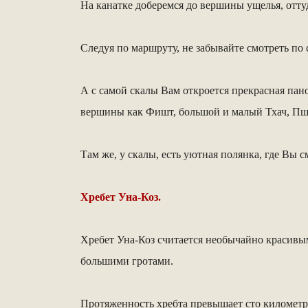
На канатке доберемся до вершины ущелья, отт
Следуя по маршруту, не забывайте смотреть п
А с самой скалы Вам откроется прекрасная пан
вершины как Фишт, большой и малый Тхач, Пшеха
Там же, у скалы, есть уютная полянка, где Вы
Хребет Уна-Коз.
Хребет Уна-Коз считается необычайно красивым
большими гротами.
Протяженность хребта превышает сто километров