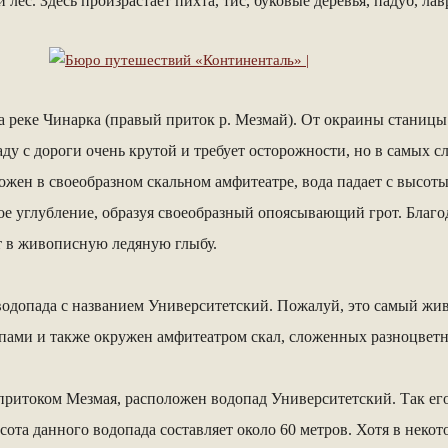
 лес. Здесь произрастает пихта, тис, буковые деревья, падуб, л
реке Чинарка (правый приток р. Мезмай). От окраины станицы 
аду с дороги очень крутой и требует осторожности, но в самых 
жен в своеобразном скальном амфитеатре, вода падает с высот
ое углубление, образуя своеобразный опоясывающий грот. Благод
т в живописную ледяную глыбу.
 водопада с названием Университетский. Пожалуй, это самый жи
упами и также окружен амфитеатром скал, сложенных разноцвет
м притоком Мезмая, расположен водопад Университетский. Так е
ысота данного водопада составляет около 60 метров. Хотя в неко