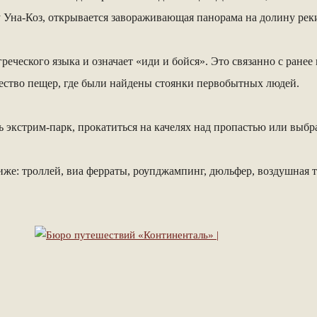
Уна-Коз, открывается завораживающая панорама на долину реки
реческого языка и означает «иди и бойся». Это связанно с ране
жество пещер, где были найдены стоянки первобытных людей.
 экстрим-парк, прокатиться на качелях над пропастью или выбра
же: троллей, виа ферраты, роупджампинг, дюльфер, воздушная тро