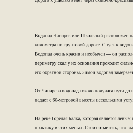
Дорога к ущелью ведет через сказочно-красивый
Водопад Чинарев или Школьный расположен на 
километра по грунтовой дороге. Спуск к водоп
Водопад очень красив и необычен — он располо
периметру скал у их основания проходит сильн
его обратной стороны. Зимой водопад замерзае
От Чинарева водопада около получаса пути до
падает с 60-метровой высоты несколькими уст
На реке Горелая Балка, которая является левы
практику в этих местах. Стоит отметить, что в